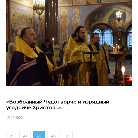
«Возбранный Чудотворче и изрядный
угодниче Христов…»
19.12.2022
41
42
43