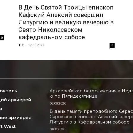
В День Святой Троицы епископ
Кафский Алексий совершил
Литургию и великую вечерню в
Свято-Николаевском
кафедральном соборе
0
T T
-
12.06.2022
0
оятель
Архиерейские богослужения в Нед
ю по Пятидесятнице
ий архиерей
02.08.2026
и
В день памяти преподобного Сера
Саровского епископ Алексий сове
ие архиерея
Литургию в Кафедральном соборе
ft West
01.08.2026