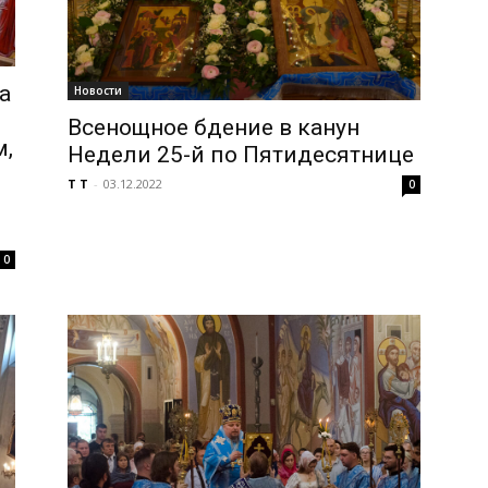
а
Новости
Всенощное бдение в канун
м,
Недели 25-й по Пятидесятнице
T T
-
03.12.2022
0
0