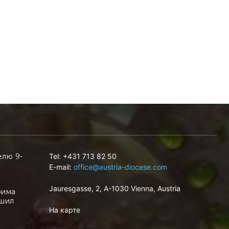
елю 9-
Tel: +431 713 82 50
E-mail:
office@austria-diocese.com
Jauresgasse, 2, A-1030 Vienna, Austria
фима
ршил
На карте