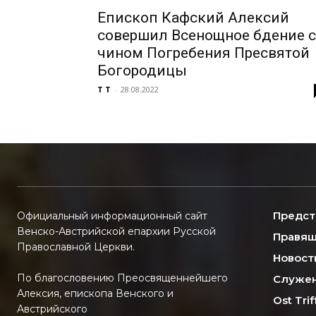
Епископ Кафский Алексий
совершил Всенощное бдение с
чином Погребения Пресвятой
Богородицы
T T
-
28.08.2022
Предст
Официальный информационный сайт
Венско-Австрийской епархии Русской
Правящ
Православной Церкви.
Новост
По благословению Преосвященнейшего
Служен
Алексия, епископа Венского и
Ost Trif
Австрийского