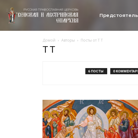
Предстоятел
Домой
Авторы
Посты от T T
T T
6 ПОСТЫ
0 КОММЕНТАР