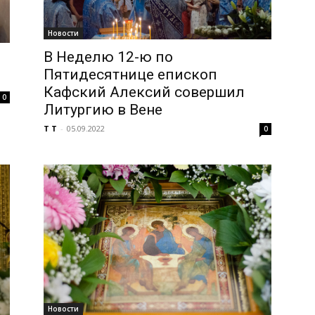
Новости
В Неделю 12-ю по
Пятидесятнице епископ
Кафский Алексий совершил
0
Литургию в Вене
T T
-
05.09.2022
0
Новости