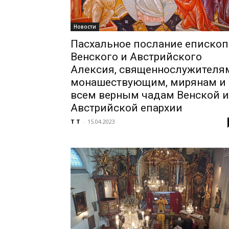
Новости
Пасхальное послание епископ
Венского и Австрийского
Алексия, священнослужителя
монашествующим, мирянам и
всем верным чадам Венской и
Австрийской епархии
T T
-
15.04.2023