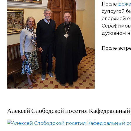
После
Боже
супругой б
епархией е
Серафимови
духовном н
После встр
Алексей Слободской посетил Кафедральный 