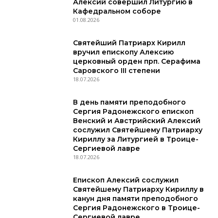
Алексий совершил Литургию в
Кафедральном соборе
01.08.2026
Святейший Патриарх Кирилл
вручил епископу Алексию
церковный орден прп. Серафима
Саровского III степени
18.07.2026
В день памяти преподобного
Сергия Радонежского епископ
Венский и Австрийский Алексий
сослужил Святейшему Патриарху
Кириллу за Литургией в Троице-
Сергиевой лавре
18.07.2026
Епископ Алексий сослужил
Святейшему Патриарху Кириллу в
канун дня памяти преподобного
Сергия Радонежского в Троице-
Сергиевой лавре