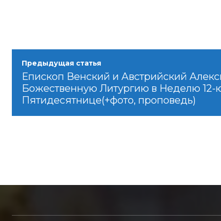
Предыдущая статья
Епископ Венский и Австрийский Алек
Божественную Литургию в Неделю 12-
Пятидесятнице(+фото, проповедь)