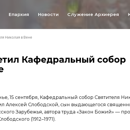
ь
Епархия
Новости
Служение Архиерея
ля Николая в Вене
етил Кафедральный собор
е
нье, 15 сентября, Кафедральный собор Святителя Ни
ил Алексей Слободской, сын выдающегося священн
сского Зарубежья, автора труда «Закон Божий» — пр
ободского (1912–1971).