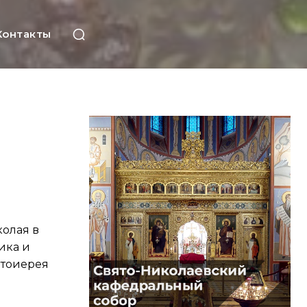
Контакты
колая в
ика и
отоиерея