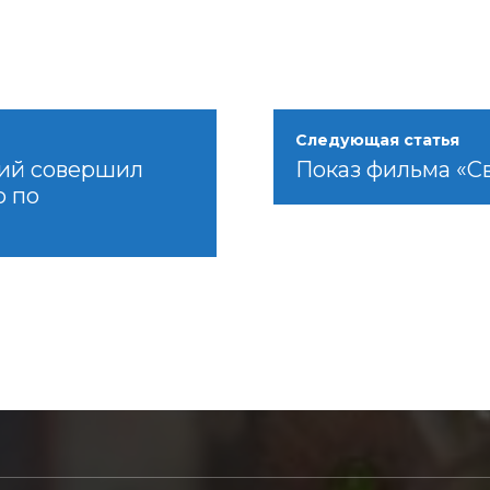
Следующая статья
сий совершил
Показ фильма «С
ю по