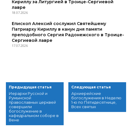
Кириллу за Литургией в Троице-Сергиевой
лавре
18.07.2026
Епископ Алексий сослужил Святейшему
Патриарху Кириллу в канун дня памяти
преподобного Сергия Радонежского в Троице-
Сергиевой лавре
17.07.2026
Предыдущая статья
Следующая статья
Иерархи Русской и
Архиерейские
Румынской
богослужения в Неделю
православных церквей
1-ю по Пятидесятнице,
совершили
Всех святых
богослужение в
кафедральном соборе в
Вене