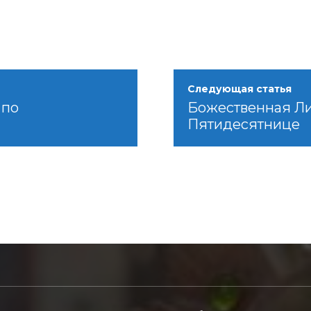
Следующая статья
 по
Божественная Ли
Пятидесятнице