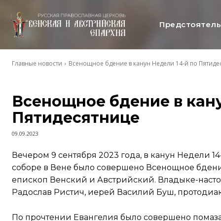
Предстоятел
Главные новости
Всенощное бдение в канун Недели 14-й по Пятиде
Всенощное бдение в кану
Пятидесятнице
09.09.2023
Вечером 9 сентября 2023 года, в канун Недели 
соборе в Вене было совершено Всенощное бден
епископ Венский и Австрийский. Владыке-наст
Радослав Ристич, иерей Василий Буш, протодиа
По прочтении Евангелия было совершено помаз