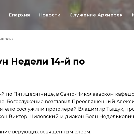
ь
Епархия
Новости
Служение Архиерея
сятнице
н Недели 14-й по
14-й по Пятидесятнице, в Свято-Николаевском кафе
ие. Богослужение возглавил Преосвященный Алекси
оятелю сослужили протоиерей Владимир Тыщук, пр
кон Виктор Шиловский и диакон Боян Неделькович
ание верующих освященным елеем.