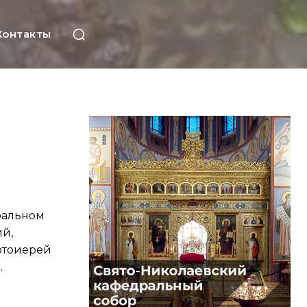
Контакты
дральном
й,
отоиерей
.