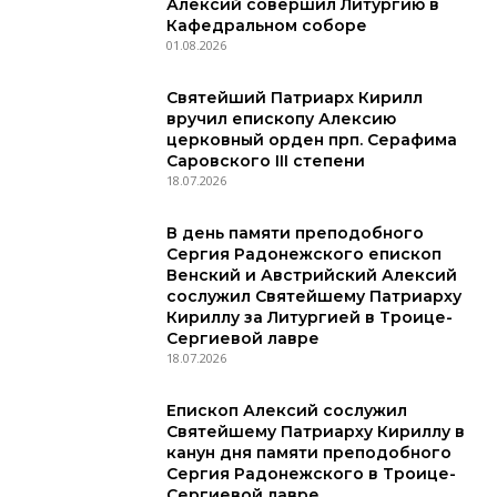
Алексий совершил Литургию в
Кафедральном соборе
01.08.2026
Святейший Патриарх Кирилл
вручил епископу Алексию
церковный орден прп. Серафима
Саровского III степени
18.07.2026
В день памяти преподобного
Сергия Радонежского епископ
Венский и Австрийский Алексий
сослужил Святейшему Патриарху
Кириллу за Литургией в Троице-
Сергиевой лавре
18.07.2026
Епископ Алексий сослужил
Святейшему Патриарху Кириллу в
канун дня памяти преподобного
Сергия Радонежского в Троице-
Сергиевой лавре