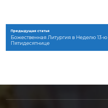
Предыдущая статья
Божественная Литургия в Неделю 13-ю
Пятидесятнице