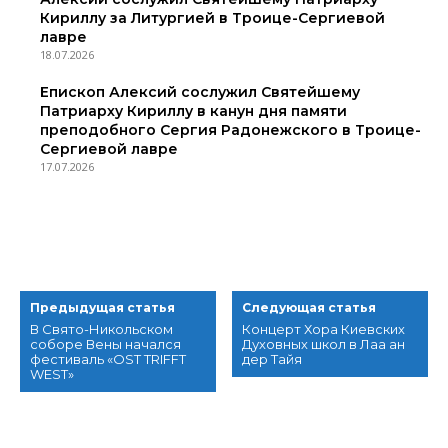
Кириллу за Литургией в Троице-Сергиевой
лавре
18.07.2026
Епископ Алексий сослужил Святейшему
Патриарху Кириллу в канун дня памяти
преподобного Сергия Радонежского в Троице-
Сергиевой лавре
17.07.2026
Предыдущая статья
Следующая статья
В Свято-Никольском
Концерт Хора Киевских
соборе Вены начался
Духовных школ в Лаа ан
фестиваль «OST TRIFFT
дер Тайя
WEST»