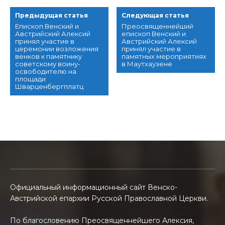
Предыдущая статья
Следующая статья
Епископ Венский и
Преосвященнейший
Австрийский Алексий
епископ Венский и
принял участие в
Австрийский Алексий
церемонии возложения
принял участие в
венков к памятнику
памятных мероприятиях
советскому воину-
в Маутхаузене
освободителю на
площади
Шварценбергплатц
Официальный информационный сайт Венско-
Австрийской епархии Русской Православной Церкви.
По благословению Преосвященнейшего Алексия,