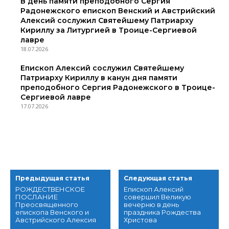
В день памяти преподобного Сергия
Радонежского епископ Венский и Австрийский
Алексий сослужил Святейшему Патриарху
Кириллу за Литургией в Троице-Сергиевой
лавре
18.07.2026
Епископ Алексий сослужил Святейшему
Патриарху Кириллу в канун дня памяти
преподобного Сергия Радонежского в Троице-
Сергиевой лавре
17.07.2026
Предыдущая статья
Следующая статья
РОЖДЕСТВЕНСКОЕ
Епископ Алексий
ПОСЛАНИЕ
совершил Великую
Преосвященного
вечерню в день
епископа Венского и
праздника Рождества
Австрийского Алексия
Христова