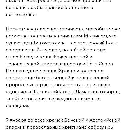
было бы Воскресения, а без Воскресения не
исполнилась бы цель божественного
воплощения.
Несмотря на свою историчность, это событие не
перестает оставаться таинством. Мы знаем, что
существует Богочеловек — совершенный Бог и
совершенный человек, но тайной остается
способ соединения божественной и
человеческой природ в ипостаси Бога Слова.
Происшедшее в лице Христа ипостасное
соединение божественной и человеческой
природ в истории человечества произошло
единожды. Так святой Иоанн Дамаскин говорит,
что Христос является «едино новым под
солнцем».
7 января во всех храмах Венской и Австрийской
епархии православные христиане собрались