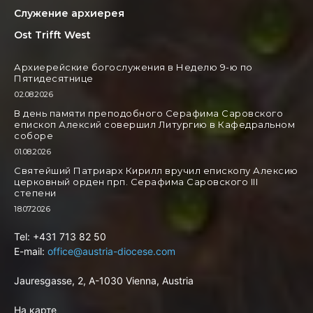
Служение архиерея
Ost Trifft West
Архиерейские богослужения в Неделю 9-ю по
Пятидесятнице
02.08.2026
В день памяти преподобного Серафима Саровского
епископ Алексий совершил Литургию в Кафедральном
соборе
01.08.2026
Святейший Патриарх Кирилл вручил епископу Алексию
церковный орден прп. Серафима Саровского III
степени
18.07.2026
Tel: +431 713 82 50
E-mail:
office@austria-diocese.com
Jauresgasse, 2, A-1030 Vienna, Austria
На карте