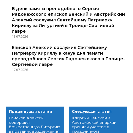
В день памяти преподобного Сергия
Радонежского епископ Венский и Австрийский
Алексий сослужил Святейшему Патриарху
Кириллу за Литургией в Троице-Сергиевой
лавре
18.07.2026
Епископ Алексий сослужил Святейшему
Патриарху Кириллу в канун дня памяти
преподобного Сергия Радонежского в Троице-
Сергиевой лавре
17.07.2026
Предыдущая статья
Следующая статья
Епископ Алексий
Клирики Венской и
совершил
Австрийской епархии
Божественную Литургию
приняли участие в
в праздник Воздвижения
праздничном