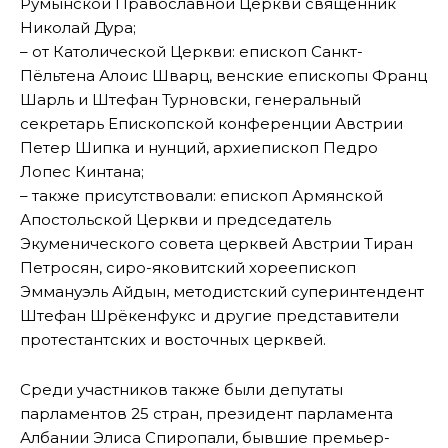
Румынской Православной Церкви священник
Николай Дура;
– от Католической Церкви: епископ Санкт-
Пёльтена Алоис Шварц, венские епископы Франц
Шарль и Штефан Турновски, генеральный
секретарь Епископской конференции Австрии
Петер Шипка и нунций, архиепископ Педро
Лопес Кинтана;
– также присутствовали: епископ Армянской
Апостольской Церкви и председатель
Экуменического совета церквей Австрии Тиран
Петросян, сиро-яковитский хореепископ
Эммануэль Айдын, методистский суперинтендент
Штефан Шрёкенфукс и другие представители
протестантских и восточных церквей.
Среди участников также были депутаты
парламентов 25 стран, президент парламента
Албании Элиса Спиропали, бывшие премьер-