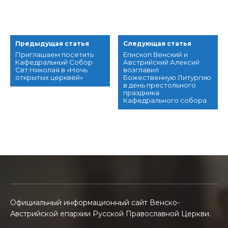
Предыдущая статья
Следующая статья
Приглашаем посетить
Епископ Венский и
Кафедральный Собор
Австрийский Алексий
Свт.Николая в «Ночь
возглавил
открытых церквей»
Божественную Литургию
в день престольного
праздника
Кафедрального собора
Официальный информационный сайт Венско-
Австрийской епархии Русской Православной Церкви.