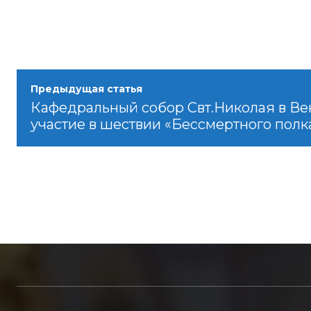
Предыдущая статья
Кафедральный собор Свт.Николая в Ве
участие в шествии «Бессмертного полк