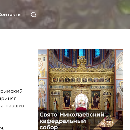
Контакты
стрийский
принял
а, павших
м.