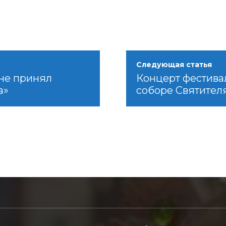
Следующая статья
не принял
Концерт фестива
а»
соборе Святител