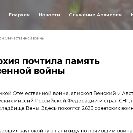
ь
Епархия
Новости
Служение Архиерея
кой Отечественной войны
рхия почтила память
венной войны
ликой Отечественной войне, епископ Венский и Ав
еских миссий Российской Федерации и стран СНГ, 
ладбище Вены. Здесь покоятся 2623 советских воин
вершил заупокойную панихиду по почившим воина