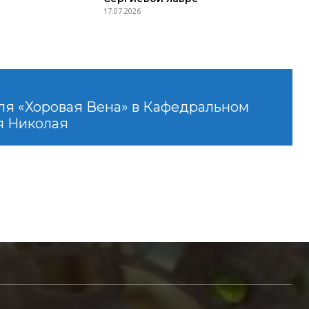
17.07.2026
ля «Хоровая Вена» в Кафедральном
я Николая