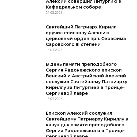
Алексий совершил Литургию в
Кафедральном соборе
01.08.2026
Святейший Патриарх Кирилл
вручил епископу Алексию
церковный орден прп. Серафима
Саровского III степени
18.07.2026
В день памяти преподобного
Сергия Радонежского епископ
Венский и Австрийский Алексий
сослужил Святейшему Патриарху
Кириллу за Литургией в Троице-
Сергиевой лавре
18.07.2026
Епископ Алексий сослужил
Святейшему Патриарху Кириллу в
канун дня памяти преподобного
Сергия Радонежского в Троице-
Сергиевой лавре