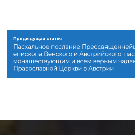
Предыдущая статья
Пасхальное послание Преосвященней
епископа Венского и Австрийского, па
монашествующим и всем верным чада
Православной Церкви в Австрии