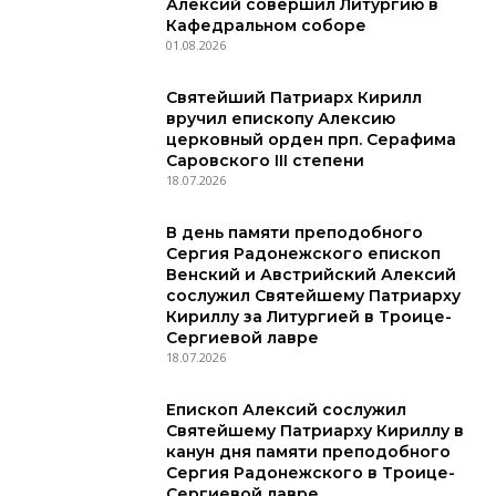
Алексий совершил Литургию в
Кафедральном соборе
01.08.2026
Святейший Патриарх Кирилл
вручил епископу Алексию
церковный орден прп. Серафима
Саровского III степени
18.07.2026
В день памяти преподобного
Сергия Радонежского епископ
Венский и Австрийский Алексий
сослужил Святейшему Патриарху
Кириллу за Литургией в Троице-
Сергиевой лавре
18.07.2026
Епископ Алексий сослужил
Святейшему Патриарху Кириллу в
канун дня памяти преподобного
Сергия Радонежского в Троице-
Сергиевой лавре