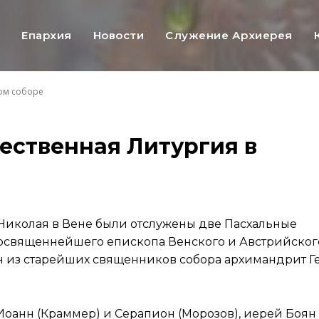
ь
Епархия
Новости
Служение Архиерея
ом соборе
ественная Литургия в
.Николая в Вене были отслужены две Пасхальные
освященнейшего епископа Венского и Австрийског
 из старейших священников собора архимандрит Г
оанн (Краммер) и Серапион (Морозов), иерей Боян