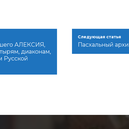
Следующая статья
шего АЛЕКСИЯ,
Пасхальный архи
стырям, диаконам,
м Русской