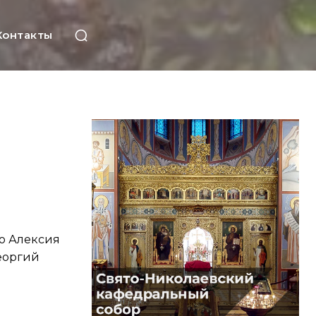
Контакты
о Алексия
еоргий