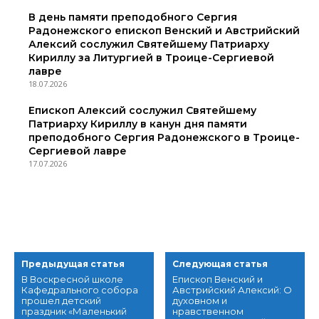
В день памяти преподобного Сергия
Радонежского епископ Венский и Австрийский
Алексий сослужил Святейшему Патриарху
Кириллу за Литургией в Троице-Сергиевой
лавре
18.07.2026
Епископ Алексий сослужил Святейшему
Патриарху Кириллу в канун дня памяти
преподобного Сергия Радонежского в Троице-
Сергиевой лавре
17.07.2026
Предыдущая статья
Следующая статья
В Воскресной школе
Епископ Венский и
Кафедрального собора
Австрийский Алексий: О
прошел детский
духовном и
праздник «Маленький
нравственном