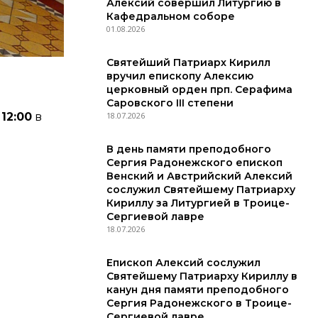
Алексий совершил Литургию в
Кафедральном соборе
01.08.2026
Святейший Патриарх Кирилл
вручил епископу Алексию
церковный орден прп. Серафима
Саровского III степени
18.07.2026
12:00
в
В день памяти преподобного
Сергия Радонежского епископ
Венский и Австрийский Алексий
сослужил Святейшему Патриарху
Кириллу за Литургией в Троице-
Сергиевой лавре
18.07.2026
Епископ Алексий сослужил
Святейшему Патриарху Кириллу в
канун дня памяти преподобного
Сергия Радонежского в Троице-
Сергиевой лавре