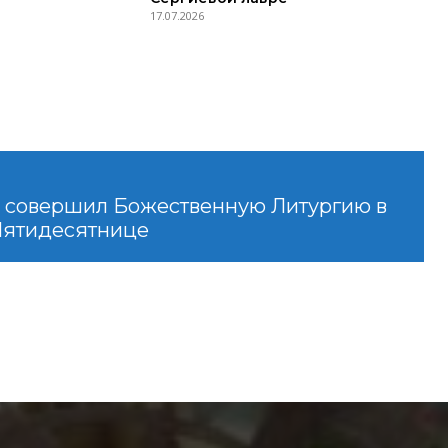
17.07.2026
 совершил Божественную Литургию в
Пятидесятнице