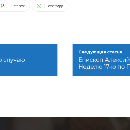
Pinterest
WhatsApp
Следующая статья
о случаю
Епископ Алексий
Неделю 17-ю по 