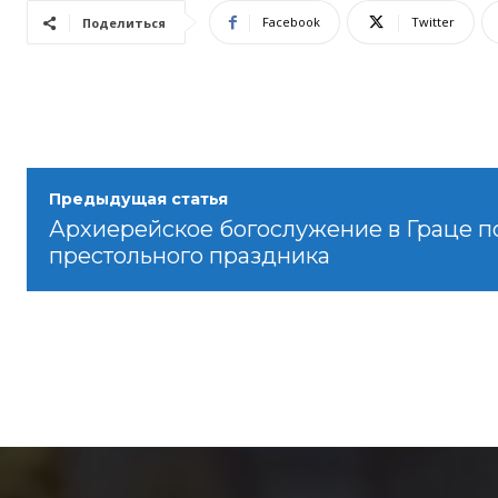
Facebook
Twitter
Поделиться
Предыдущая статья
Архиерейское богослужение в Граце п
престольного праздника