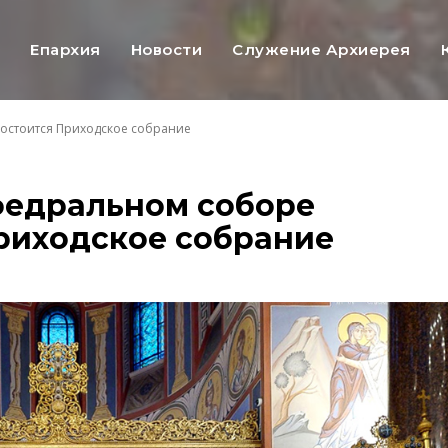
ь
Епархия
Новости
Служение Архиерея
состоится Приходское собрание
афедральном соборе
Приходское собрание