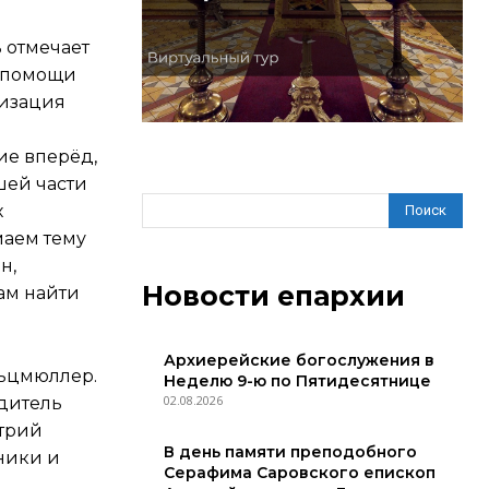
ь отмечает
в помощи
лизация
ие вперёд,
шей части
х
Поиск
маем тему
н,
Новости епархии
нам найти
Архиерейские богослужения в
льцмюллер.
Неделю 9-ю по Пятидесятнице
02.08.2026
дитель
итрий
В день памяти преподобного
ники и
Серафима Саровского епископ