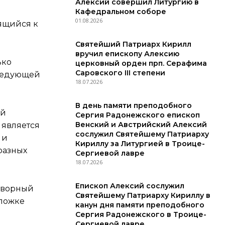
Алексий совершил Литургию в
Кафедральном соборе
01.08.2026
сящийся к
Святейший Патриарх Кирилл
вручил епископу Алексию
ько
церковный орден прп. Серафима
Саровского III степени
следующей
18.07.2026
В день памяти преподобного
ей
Сергия Радонежского епископ
Венский и Австрийский Алексий
 является
сослужил Святейшему Патриарху
 и
Кириллу за Литургией в Троице-
разных
Сергиевой лавре
18.07.2026
Епископ Алексий сослужил
отворный
Святейшему Патриарху Кириллу в
бложке
канун дня памяти преподобного
Сергия Радонежского в Троице-
Сергиевой лавре