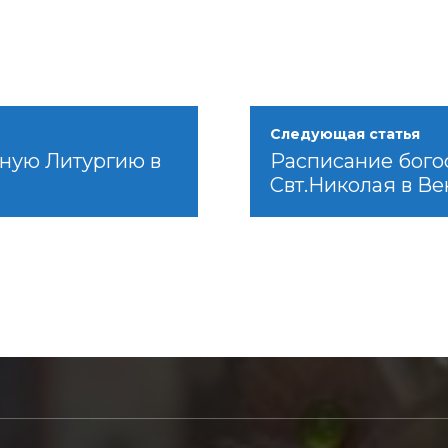
Следующая статья
ную Литургию в
Расписание бого
Свт.Николая в Вен