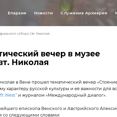
ь
Епархия
Новости
Служение Архиерея
едрального собора Свт. Николая
тический вечер в музее
вт. Николая
Николая в Вене прошел тематический вечер «Стояние
у характеру русской культуры и её важности для вс
ft West“
и журналом «Международный диалог».
ейшего епископа Венского и Австрийского Алекси
ся со следующими словами: