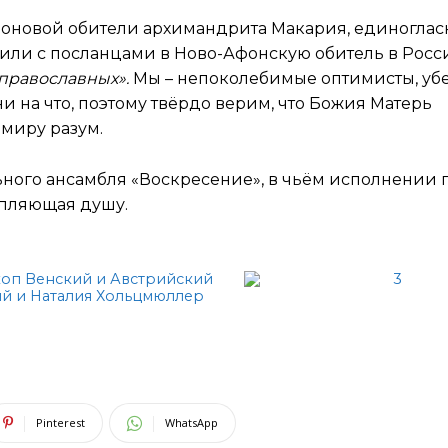
моновой обители архимандрита Макария, единоглас
или с посланцами в Ново-Афонскую обитель в Росс
 православных».
Мы – непоколебимые оптимисты, у
и на что, поэтому твёрдо верим, что Божия Матерь
миру разум.
ного ансамбля «Воскресение», в чьём исполнении 
епляющая душу.
Pinterest
WhatsApp