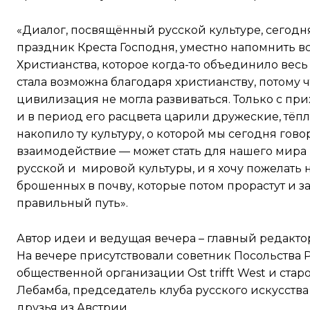
«Диалог, посвящённый русской культуре, сегодня 
праздник Креста Господня, уместно напомнить в
Христианства, которое когда-то объединило вес
стала возможна благодаря христианству, потому ч
цивилизация не могла развиваться. Только с пр
и в период его расцвета царили дружеские, тёп
накопило ту культуру, о которой мы сегодня говор
взаимодействие — может стать для нашего мира 
русской и мировой культуры, и я хочу пожелать 
брошенных в почву, которые потом прорастут и за
правильный путь».
Автор идеи и ведущая вечера – главный редакт
На вечере присутствовали советник Посольства
общественной организации Ost trifft West и ста
Лебамба, председатель клуба русского искусств
друзья из Австрии.