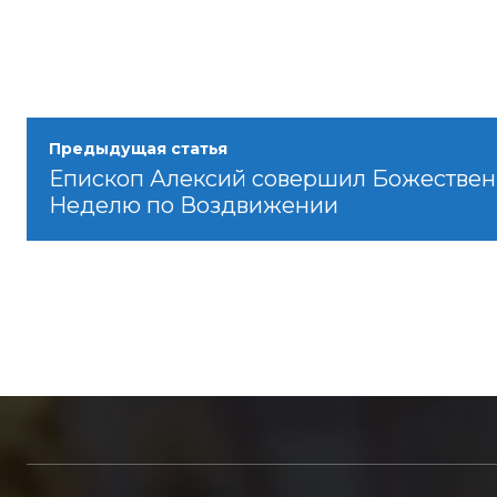
Предыдущая статья
Епископ Алексий совершил Божествен
Неделю по Воздвижении