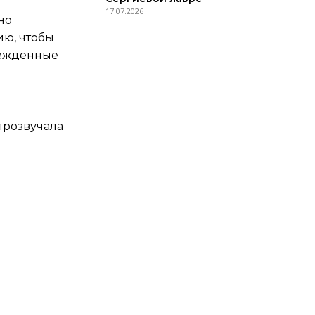
17.07.2026
но
ию, чтобы
беждённые
прозвучала