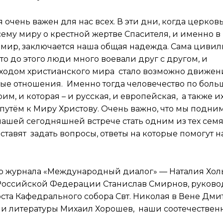
очень важен для нас всех. В эти дни, когда церков
сему миру о крестной жертве Спасителя, и именно 
ь мир, заключается наша общая надежда. Сама циви
то до этого люди много воевали друг с другом, и
иходом христианского мира стало возможно движен
лые отношения. Именно тогда человечество по боль
им, и которая – и русская, и европейская, а также и
путём к Миру Христову. Очень важно, что мы подни
нашей сегодняшней встрече стать одним из тех семя
ставят задать вопросы, ответы на которые помогут 
ор журнала «Международный диалог» — Наталия Хо
 Российской Федерации Станислав Смирнов, руково
роста Кафедрального собора Свт. Николая в Вене Дм
а и литературы Михаил Хорошев, наши соотечествен