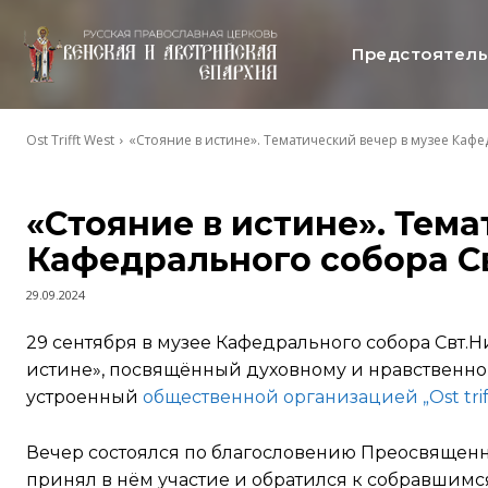
Предстоятел
Ost Trifft West
«Стояние в истине». Тематический вечер в музее Каф
«Стояние в истине». Тема
Кафедрального собора С
29.09.2024
29 сентября в музее Кафедрального собора Свт.
истине», посвящённый духовному и нравственном
устроенный
общественной организацией „Ost trif
Вечер состоялся по благословению Преосвященн
принял в нём участие и обратился к собравшим