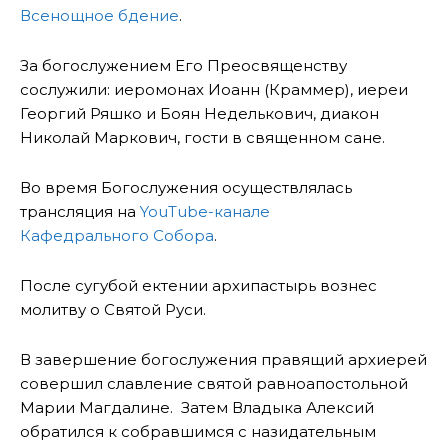
Всенощное бдение
.
За богослужением Его Преосвященству
сослужили: иеромонах Иоанн (Краммер), иереи
Георгий Ряшко и Боян Неделькович, диакон
Николай Маркович, гости в священном сане.
Во время Богослужения осуществлялась
трансляция на
YouTube-канале
Кафедрального Собора
.
После сугубой ектении архипастырь вознес
молитву о Святой Руси.
В завершение богослужения правящий архиерей
совершил славление святой равноапостольной
Марии Магдалине. Затем Владыка Алексий
обратился к собравшимся с назидательным