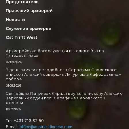
Предстоятель
Правящий архиерей
Новости
Служение архиерея
Ost Trifft West
Архиерейские богослужения в Неделю 9-ю по
Пятидесятнице
02.08.2026
В день памяти преподобного Серафима Саровского
епископ Алексий совершил Литургию в Кафедральном
соборе
01.08.2026
Святейший Патриарх Кирилл вручил епископу Алексию
церковный орден прп. Серафима Саровского III
степени
18.07.2026
Tel: +431 713 82 50
E-mail:
office@austria-diocese.com