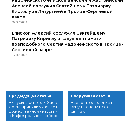
Радонежского епископ Венский и Австрийский
Алексий сослужил Святейшему Патриарху
Кириллу за Литургией в Троице-Сергиевой
лавре
18.07.2026
Епископ Алексий сослужил Святейшему
Патриарху Кириллу в канун дня памяти
преподобного Сергия Радонежского в Троице-
Сергиевой лавре
17.07.2026
Предыдущая статья
Следующая статья
Выпускники школы Sacre
Всенощное бдение в
Coeur приняли участие в
канун Недели Всех
Божественной литургии
святых
в Кафедральном соборе