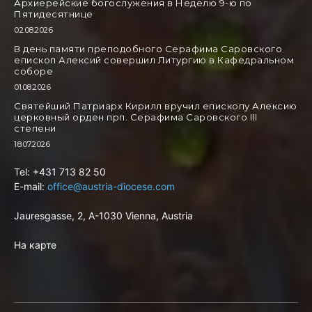
Архиерейские богослужения в Неделю 9-ю по
Пятидесятнице
02.08.2026
В день памяти преподобного Серафима Саровского
епископ Алексий совершил Литургию в Кафедральном
соборе
01.08.2026
Святейший Патриарх Кирилл вручил епископу Алексию
церковный орден прп. Серафима Саровского III
степени
18.07.2026
Tel: +431 713 82 50
E-mail:
office@austria-diocese.com
Jauresgasse, 2, A-1030 Vienna, Austria
На карте