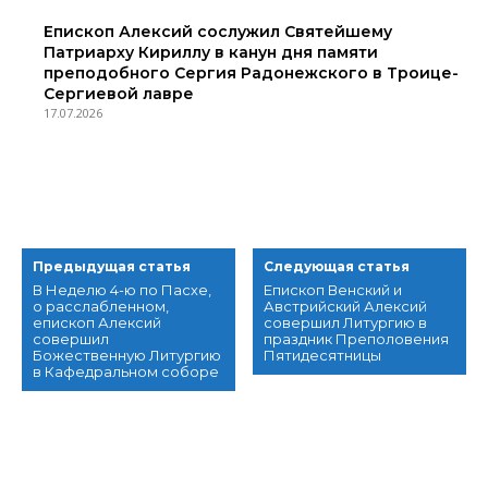
Епископ Алексий сослужил Святейшему
Патриарху Кириллу в канун дня памяти
преподобного Сергия Радонежского в Троице-
Сергиевой лавре
17.07.2026
Предыдущая статья
Следующая статья
В Неделю 4-ю по Пасхе,
Епископ Венский и
о расслабленном,
Австрийский Алексий
епископ Алексий
совершил Литургию в
совершил
праздник Преполовения
Божественную Литургию
Пятидесятницы
в Кафедральном соборе