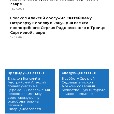
лавре
18.07.2026
Епископ Алексий сослужил Святейшему
Патриарху Кириллу в канун дня памяти
преподобного Сергия Радонежского в Троице-
Сергиевой лавре
17.07.2026
Предыдущая статья
Следующая статья
Епископ Венский и
В субботу Светлой
Австрийский Алексий
Седмицы епископ
принял участие в
Алексий совершил
церемонии возложения
Божественную Литургию
венков к памятнику
в Санкт-Пельтене
советскому воину-
освободителю на
площади
Шварценбергплатц