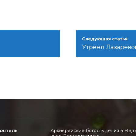
Следующая статья
Утреня Лазарево
оятель
Архиерейские богослужения в Нед