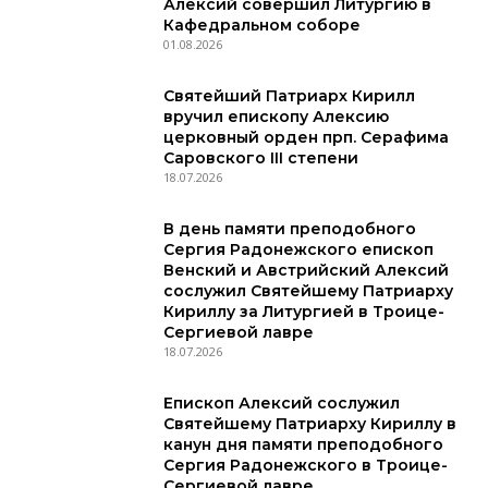
Алексий совершил Литургию в
Кафедральном соборе
01.08.2026
Святейший Патриарх Кирилл
вручил епископу Алексию
церковный орден прп. Серафима
Саровского III степени
18.07.2026
В день памяти преподобного
Сергия Радонежского епископ
Венский и Австрийский Алексий
сослужил Святейшему Патриарху
Кириллу за Литургией в Троице-
Сергиевой лавре
18.07.2026
Епископ Алексий сослужил
Святейшему Патриарху Кириллу в
канун дня памяти преподобного
Сергия Радонежского в Троице-
Сергиевой лавре