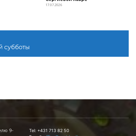
17.07.2026
й субботы
елю 9-
Tel: +431 713 82 50