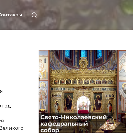
Контакты
ия
в год
ей
 Великого