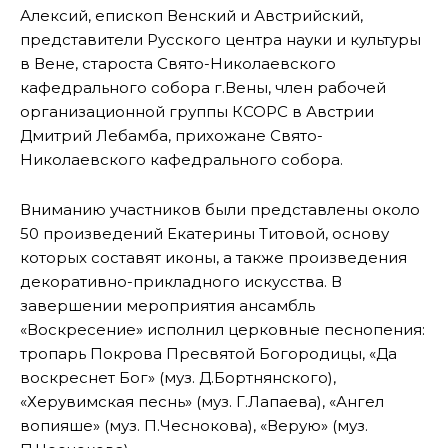
Алексий, епископ Венский и Австрийский,
представители Русского центра науки и культуры
в Вене, староста Свято-Николаевского
кафедрального собора г.Вены, член рабочей
организационной группы КСОРС в Австрии
Дмитрий Лебамба, прихожане Свято-
Николаевского кафедрального собора.
Вниманию участников были представлены около
50 произведений Екатерины Титовой, основу
которых составят иконы, а также произведения
декоративно-прикладного искусства. В
завершении мероприятия ансамбль
«Воскресение» исполнил церковные песнопения:
тропарь Покрова Пресвятой Богородицы, «Да
воскреснет Бог» (муз. Д.Бортнянского),
«Херувимская песнь» (муз. Г.Лапаева), «Ангел
вопияше» (муз. П.Чеснокова), «Верую» (муз.