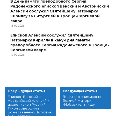
В день памяти преподобного Сергия
Радонежского епископ Венский и Австрийский
Алексий сослужил Святейшему Патриарху
Кириллу за Литургией в Троице-Сергиевой
лавре
18.07.2026
Епископ Алексий сослужил Святейшему
Патриарху Кириллу в канун дня памяти
преподобного Сергия Радонежского в Троице-
Сергиевой лавре
17.07.2026
Предыдущая статья
Следующая статья
Епископ Венский и
День почтения иконы
Австрийский Алексий и
Божией Матери
архиепископ Рузский
«Избавительница»
Тихон совершили
Божественную Литургию