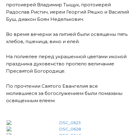
протоиерей Владимир Тыщук, протоиерей
Радослав Ристич, иереи Георгий Ряшко и Василий
Буш, диакон Боян Неделькович.
Во время вечерни за литией были освящены пять
хлебов, пшеница, вино и елей.
На полиелее перед украшенной цветами иконой
праздника духовенство пропело величание
Пресвятой Богородице.
По прочтении Святого Евангелия все
молившиеся за богослужением были помазаны
освященным елеем.