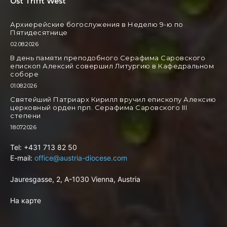
Ost Trifft West
Архиерейские богослужения в Неделю 9-ю по
Пятидесятнице
02.08.2026
В день памяти преподобного Серафима Саровского
епископ Алексий совершил Литургию в Кафедральном
соборе
01.08.2026
Святейший Патриарх Кирилл вручил епископу Алексию
церковный орден прп. Серафима Саровского III
степени
18.07.2026
Tel: +431 713 82 50
E-mail:
office@austria-diocese.com
Jauresgasse, 2, A-1030 Vienna, Austria
На карте