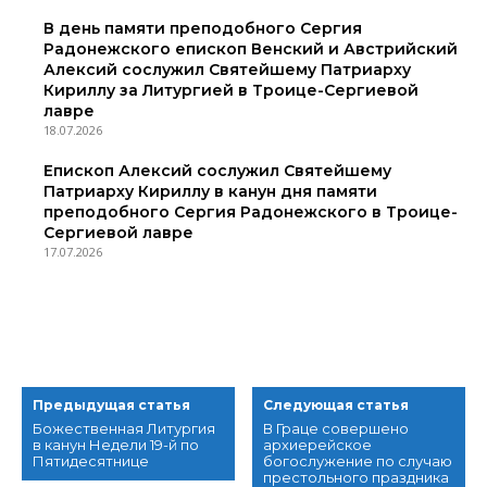
В день памяти преподобного Сергия
Радонежского епископ Венский и Австрийский
Алексий сослужил Святейшему Патриарху
Кириллу за Литургией в Троице-Сергиевой
лавре
18.07.2026
Епископ Алексий сослужил Святейшему
Патриарху Кириллу в канун дня памяти
преподобного Сергия Радонежского в Троице-
Сергиевой лавре
17.07.2026
Предыдущая статья
Следующая статья
Божественная Литургия
В Граце совершено
в канун Недели 19-й по
архиерейское
Пятидесятнице
богослужение по случаю
престольного праздника