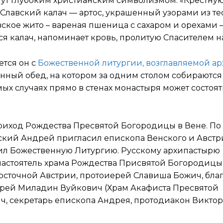
т глубоким христианским символизмом. «Крестную
 Славский калач — артос, украшенный узорами из тес
ское жито – вареная пшеница с сахаром и орехами –
я калач, напоминает кровь, пролитую Спасителем на
ется он с
Божественной литургии, возглавляемой а
енный обед, на котором за одним столом собираются
мых случаях прямо в стенах монастыря может состоят
приход Рождества Пресвятой Богородицы в Вене. По
кий Андрей пригласил епископа Венского и Австр
ил Божественную Литургию. Русскому архипастырю
настоятель храма Рождества Присвятой Богородицы
осточной Австрии, протоиерей Славиша Божич, бл
ерей Миладин Вуйкович (Храм Акафиста Пресвятой
ч, секретарь епископа Андрея, протодиакон Виктор