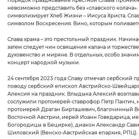
Порядок празднования Крестной Славы проникну
невозможно представить без «славского колача».
символизирует Хлеб Жизни – Иисуса Христа. Слав
символом Воскресения. Вино, которым поливаетс
Слава храма – это престольный праздник. Начина
затем следует чин освящения калача и торжеств
духовенство и миряне. В отдельных, особо значи
концерт народной музыки.
24 сентября 2023 года Славу отмечал сербский 
поводу сербский епископ Австрийско-Швейцарс
Алексия на праздник. Влыдыка Алексий возглав
сослужили протоиерей-ставрофор Петр Пантич, 
протоиерей Драган Бирташевич, благочинный В
Восточной Австрии, иерей Иоанн Говедарица, и
Богородицы в Бецирке), диакон Александр Сави
Шиловский (Венско-Австрийская епархия, РПЦ).