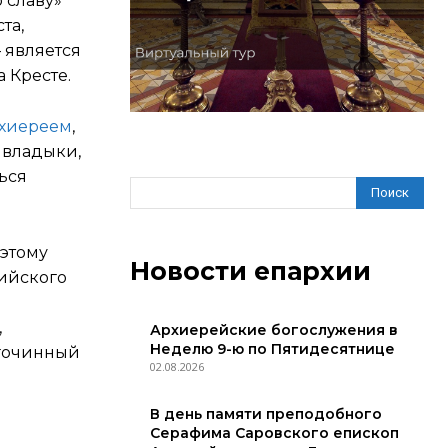
 славу»
та,
 является
 Кресте.
рхиереем
,
 владыки,
ься
Поиск
 этому
Новости епархии
ийского
,
Архиерейские богослужения в
Неделю 9-ю по Пятидесятнице
агочинный
02.08.2026
В день памяти преподобного
Серафима Саровского епископ