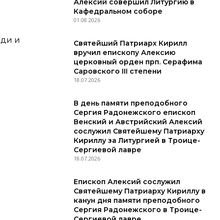
Алексий совершил Литургию в
Кафедральном соборе
01.08.2026
еди и
Святейший Патриарх Кирилл
вручил епископу Алексию
церковный орден прп. Серафима
Саровского III степени
18.07.2026
В день памяти преподобного
Сергия Радонежского епископ
Венский и Австрийский Алексий
сослужил Святейшему Патриарху
Кириллу за Литургией в Троице-
Сергиевой лавре
18.07.2026
Епископ Алексий сослужил
Святейшему Патриарху Кириллу в
канун дня памяти преподобного
Сергия Радонежского в Троице-
Сергиевой лавре