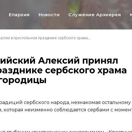
ь
Епархия
Новости
Служение Архиерея
астие в престольном празднике сербского храма...
рийский Алексий принял
разднике сербского храма
огородицы
 традиций сербского народа, незнакомая остальному
, которая неизменно соблюдается сербами с момен