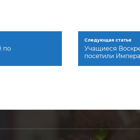
Следующая статья
й по
Учащиеся Воскре
посетили Импера