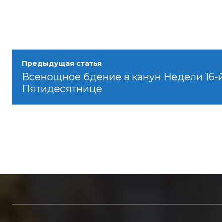
Предыдущая статья
Всенощное бдение в канун Недели 16-
Пятидесятнице