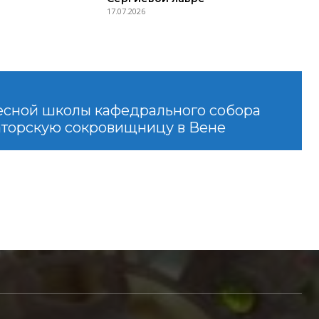
17.07.2026
сной школы кафедрального собора
торскую сокровищницу в Вене