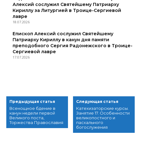
Алексий сослужил Святейшему Патриарху
Кириллу за Литургией в Троице-Сергиевой
лавре
18.07.2026
Епископ Алексий сослужил Святейшему
Патриарху Кириллу в канун дня памяти
преподобного Сергия Радонежского в Троице-
Сергиевой лавре
17.07.2026
Предыдущая статья
Следующая статья
Всенощное бдение в
Катехизаторские курсы.
канун недели первой
Занятие 17. Особенности
Великого поста,
великопостного и
Торжества Православия
пасхального
богослужения