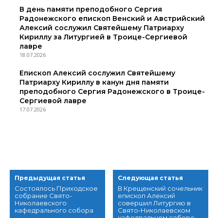
В день памяти преподобного Сергия
Радонежского епископ Венский и Австрийский
Алексий сослужил Святейшему Патриарху
Кириллу за Литургией в Троице-Сергиевой
лавре
18.07.2026
Епископ Алексий сослужил Святейшему
Патриарху Кириллу в канун дня памяти
преподобного Сергия Радонежского в Троице-
Сергиевой лавре
17.07.2026
Предыдущая статья
Следующая статья
Состоялось Приходское
В Крещенский сочельник
собрание Свято-
епископ Алексий
Николаевского
совершил Литургию в
кафедрального собора
Свято-Николаевском
кафедральном соборе