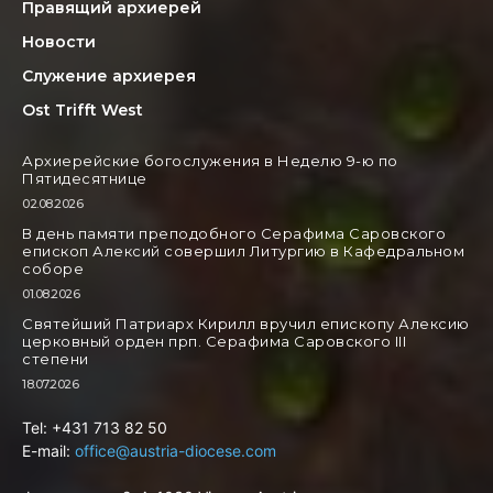
Правящий архиерей
Новости
Служение архиерея
Ost Trifft West
Архиерейские богослужения в Неделю 9-ю по
Пятидесятнице
02.08.2026
В день памяти преподобного Серафима Саровского
епископ Алексий совершил Литургию в Кафедральном
соборе
01.08.2026
Святейший Патриарх Кирилл вручил епископу Алексию
церковный орден прп. Серафима Саровского III
степени
18.07.2026
Tel: +431 713 82 50
E-mail:
office@austria-diocese.com