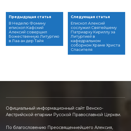
Предыдущая статья
Следующая статья
В Неделю Фомину
Епископ Алексий
епископ Кафский
сослужил Святейшему
Алексий совершил
Патриарху Кириллу за
Божественную Литургию
Литургией в
в Лаа ан дер Тайя
кафедральном
соборном Храме Христа
Спасителя
Официальный информационный сайт Венско-
Австрийской епархии Русской Православной Церкви.
По благословению Преосвященнейшего Алексия,