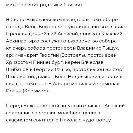
мира, о своих родных и близких.
В Свято-Николаевском кафедральном соборе
города Вены Божественную литургию возглавил
Преосвященнейший Алексий, епископ Кафский.
Архипастырю сослужило духовенство собора:
ключарь собора протоиерей Владимир Тыщук,
архимандрит Георгий (Вострель), протоиерей
Хризостом Пийненбург, иереи Вячеслав
Шибанов и Георгий Ряшко, протодиакон Виктор
Шиловский, диакон Боян Неделькович и гости в
священном сане. В Алтаре молился иеромонах
Иоанн (Краммер).
Перед Божественной литургии епископ Алексий
совершил совершил молебное пение с
акафистом святителю Николаю чудотворцу.